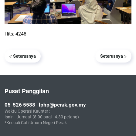
Hits: 4248
Seterusnya
Seterusnya
Pusat Panggilan
05-526 5588 | lphp@perak.gov.my
Waktu Operasi Kaunter :
Isnin - Jumaat (8.00 pagi - 4.30 petang)
*Kecuali Cuti Umum Negeri Perak