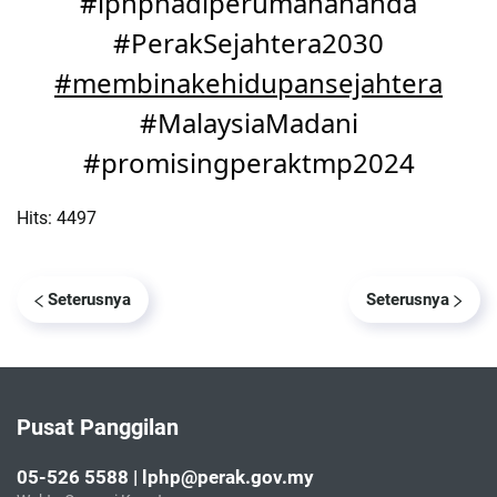
#lphpnadiperumahananda
#PerakSejahtera2030
#membinakehidupansejahtera
#MalaysiaMadani
#promisingperaktmp2024
Hits: 4497
Seterusnya
Seterusnya
Pusat Panggilan
05-526 5588 | lphp@perak.gov.my