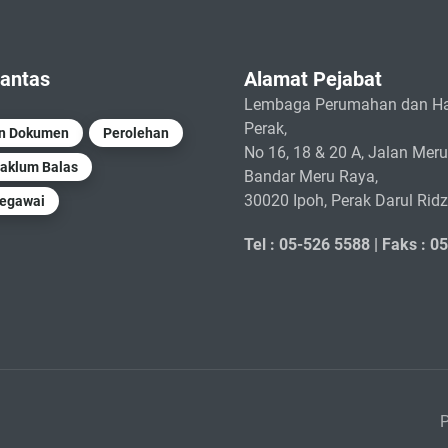
antas
Alamat Pejabat
Lembaga Perumahan dan Ha
Perak,
un Dokumen
Perolehan
No 16, 18 & 20 A, Jalan Meru
aklum Balas
Bandar Meru Raya,
30020 Ipoh, Perak Darul Rid
Pegawai
Tel : 05-526 5588 |
Faks : 0