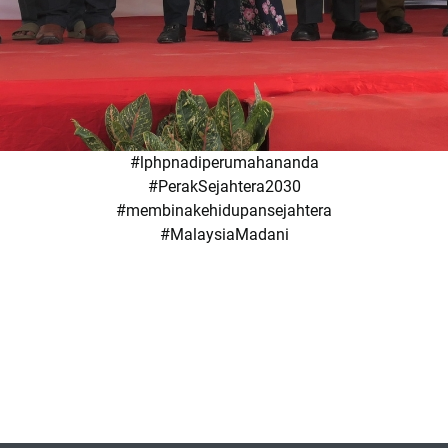
#lphpnadiperumahananda
#PerakSejahtera2030
#membinakehidupansejahtera
#MalaysiaMadani