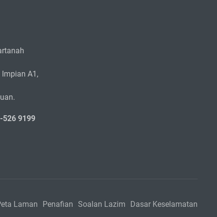
rtanah
 Impian A1,
zuan.
5-526 9199
Peta Laman
Penafian
Soalan Lazim
Dasar Keselamatan