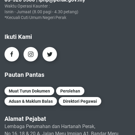
Waktu Operasi Kaunter :
Isnin - Jumaat (8.00 pagi - 4.30 petang)
*Kecuali Cuti Umum Negeri Perak
Ikuti Kami
Pautan Pantas
Muat Turun Dokumen
Perolehan
Aduan & Maklum Balas
Direktori Pegawai
Alamat Pejabat
Lembaga Perumahan dan Hartanah Perak,
No 16, 18 & 20 A, Jalan Meru Impian A1, Bandar Meru