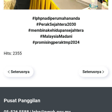
#lphpnadiperumahananda
#PerakSejahtera2030
#membinakehidupansejahtera
#MalaysiaMadani
#promisingperaktmp2024
Hits: 2355
Seterusnya
Seterusnya
Pusat Panggilan
05-526 5588 | lphp@perak.gov.my