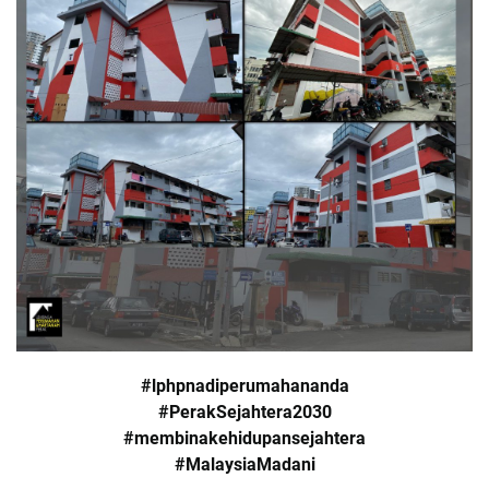
#lphpnadiperumahananda
#PerakSejahtera2030
#membinakehidupansejahtera
#MalaysiaMadani