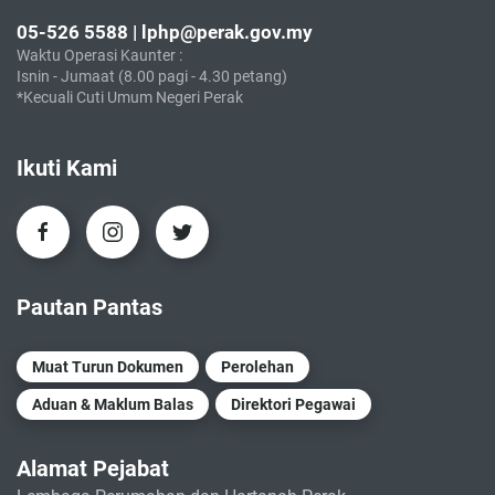
05-526 5588 | lphp@perak.gov.my
Waktu Operasi Kaunter :
Isnin - Jumaat (8.00 pagi - 4.30 petang)
*Kecuali Cuti Umum Negeri Perak
Ikuti Kami
Pautan Pantas
Muat Turun Dokumen
Perolehan
Aduan & Maklum Balas
Direktori Pegawai
Alamat Pejabat