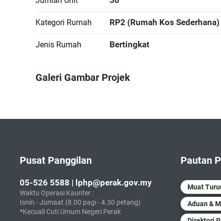
Jumlah Unit
RP2 (Rumah Kos Sederhana)
Kategori Rumah
Bertingkat
Jenis Rumah
Galeri Gambar Projek
Pusat Panggilan
Pautan P
05-526 5588 | lphp@perak.gov.my
Muat Tur
Waktu Operasi Kaunter :
Isnin - Jumaat (8.00 pagi - 4.30 petang)
Aduan & M
*Kecuali Cuti Umum Negeri Perak
Direktori 