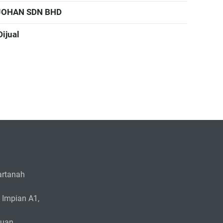
JOHAN SDN BHD
Dijual
rtanah
 Impian A1,
zuan.