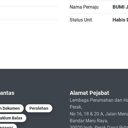
BUMI 
Nama Pemaju
Habis 
Status Unit
antas
Alamat Pejabat
Lembaga Perumahan dan Ha
Perak,
un Dokumen
Perolehan
No 16, 18 & 20 A, Jalan Meru
aklum Balas
Bandar Meru Raya,
30020 Ipoh, Perak Darul Rid
Pegawai