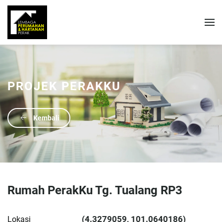
PROJEK PERAKKU
Kembali
Rumah PerakKu Tg. Tualang RP3
(4.3279059, 101.0640186)
Lokasi