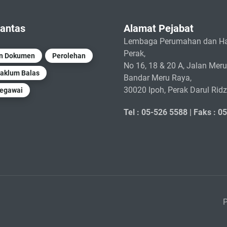
antas
Alamat Pejabat
Lembaga Perumahan dan Ha
Perak,
un Dokumen
Perolehan
No 16, 18 & 20 A, Jalan Meru
aklum Balas
Bandar Meru Raya,
30020 Ipoh, Perak Darul Rid
Pegawai
Tel : 05-526 5588 |
Faks : 0