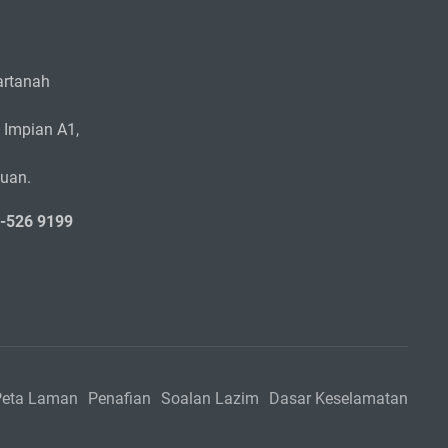
rtanah
 Impian A1,
zuan.
5-526 9199
Peta Laman
Penafian
Soalan Lazim
Dasar Keselamatan