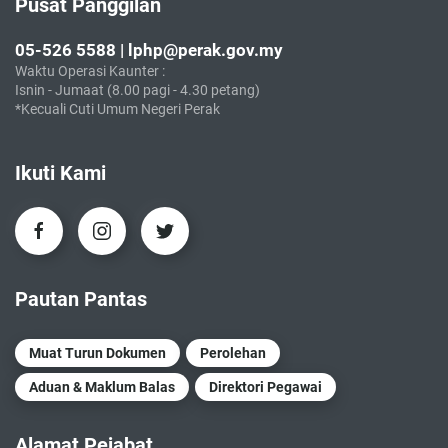
Pusat Panggilan
05-526 5588 | lphp@perak.gov.my
Waktu Operasi Kaunter :
Isnin - Jumaat (8.00 pagi - 4.30 petang)
*Kecuali Cuti Umum Negeri Perak
Ikuti Kami
Pautan Pantas
Muat Turun Dokumen
Perolehan
Aduan & Maklum Balas
Direktori Pegawai
Alamat Pejabat