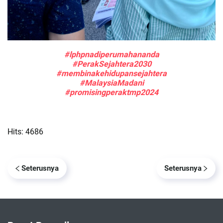
#lphpnadiperumahananda
#PerakSejahtera2030
#membinakehidupansejahtera
#MalaysiaMadani
#promisingperaktmp2024
Hits: 4686
Seterusnya
Seterusnya