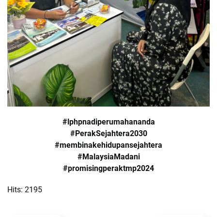
#lphpnadiperumahananda
#PerakSejahtera2030
#membinakehidupansejahtera
#MalaysiaMadani
#promisingperaktmp2024
Hits: 2195