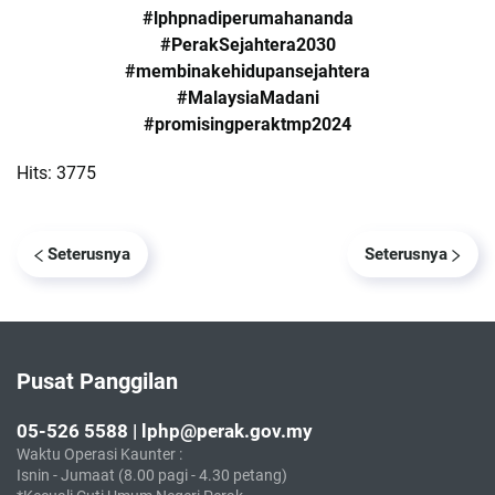
#lphpnadiperumahananda
#PerakSejahtera2030
#membinakehidupansejahtera
#MalaysiaMadani
#promisingperaktmp2024
Hits: 3775
Seterusnya
Seterusnya
Pusat Panggilan
05-526 5588 | lphp@perak.gov.my
Waktu Operasi Kaunter :
Isnin - Jumaat (8.00 pagi - 4.30 petang)