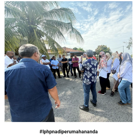
#lphpnadiperumahananda