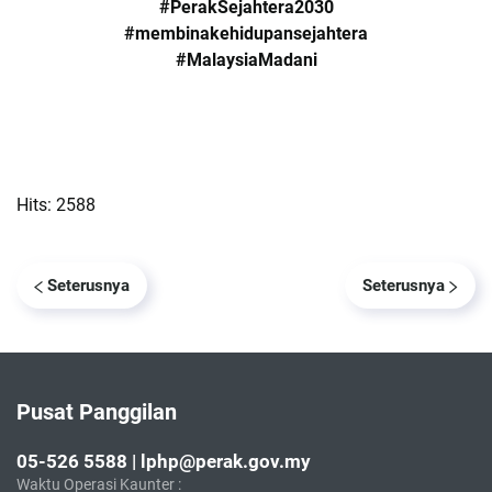
#PerakSejahtera2030
#membinakehidupansejahtera
#MalaysiaMadani
Hits: 2588
Seterusnya
Seterusnya
Pusat Panggilan
05-526 5588 | lphp@perak.gov.my
Waktu Operasi Kaunter :