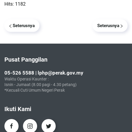
Hits: 1182
Seterusnya
Seterusnya
Pusat Panggilan
05-526 5588 | lphp@perak.gov.my
Waktu Operasi Kaunter :
Isnin - Jumaat (8.00 pagi - 4.30 petang)
*Kecuali Cuti Umum Negeri Perak
Ikuti Kami