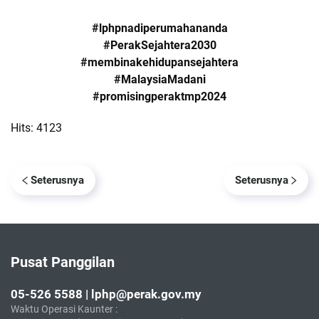
#lphpnadiperumahananda
#PerakSejahtera2030
#membinakehidupansejahtera
#MalaysiaMadani
#promisingperaktmp2024
Hits: 4123
Seterusnya
Seterusnya
Pusat Panggilan
05-526 5588 | lphp@perak.gov.my
Waktu Operasi Kaunter :