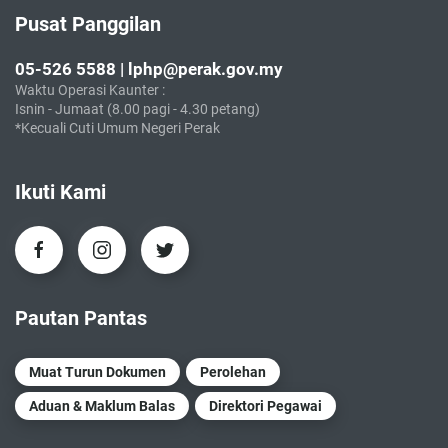
Pusat Panggilan
05-526 5588 | lphp@perak.gov.my
Waktu Operasi Kaunter :
Isnin - Jumaat (8.00 pagi - 4.30 petang)
*Kecuali Cuti Umum Negeri Perak
Ikuti Kami
Pautan Pantas
Muat Turun Dokumen
Perolehan
Aduan & Maklum Balas
Direktori Pegawai