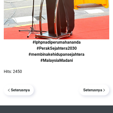
#lphpnadiperumahananda
#PerakSejahtera2030
#membinakehidupansejahtera
#MalaysiaMadani
Hits: 2450
Seterusnya
Seterusnya