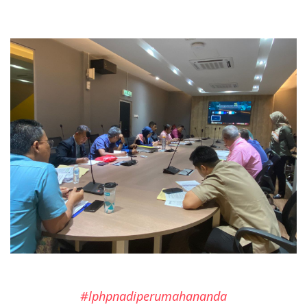
#lphpnadiperumahananda