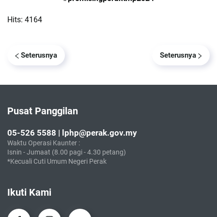
Hits: 4164
Seterusnya
Seterusnya
Pusat Panggilan
05-526 5588 | lphp@perak.gov.my
Waktu Operasi Kaunter :
Isnin - Jumaat (8.00 pagi - 4.30 petang)
*Kecuali Cuti Umum Negeri Perak
Ikuti Kami