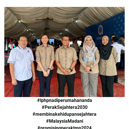
#lphpnadiperumahananda
#PerakSejahtera2030
#membinakehidupansejahtera
#MalaysiaMadani
#promisingperaktmp2024