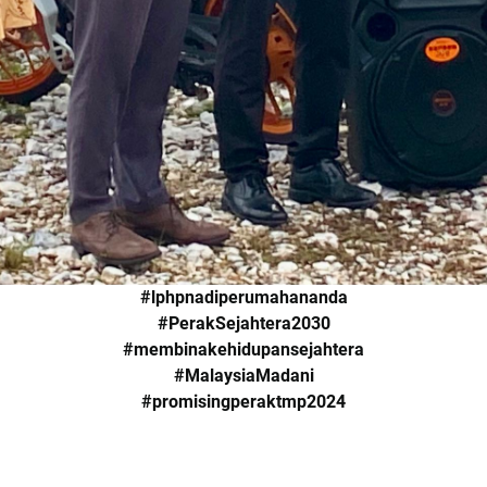
#lphpnadiperumahananda
#PerakSejahtera2030
#membinakehidupansejahtera
#MalaysiaMadani
#promisingperaktmp2024