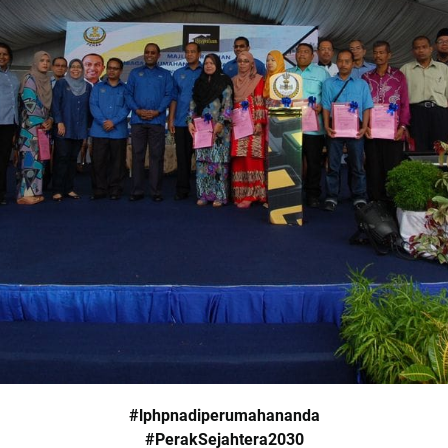
#lphpnadiperumahananda
#PerakSejahtera2030