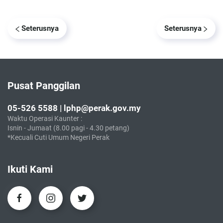
Seterusnya
Seterusnya
Pusat Panggilan
05-526 5588 | lphp@perak.gov.my
Waktu Operasi Kaunter :
Isnin - Jumaat (8.00 pagi - 4.30 petang)
*Kecuali Cuti Umum Negeri Perak
Ikuti Kami