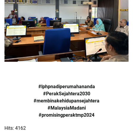
#lphpnadiperumahananda
#PerakSejahtera2030
#membinakehidupansejahtera
#MalaysiaMadani
#promisingperaktmp2024
Hits: 4162