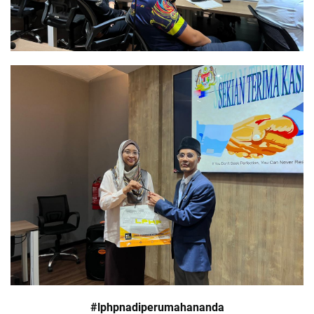
#lphpnadiperumahananda