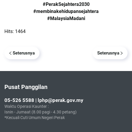
#PerakSejahtera2030
#membinakehidupansejahtera
#MalaysiaMadani
Hits: 1464
Seterusnya
Seterusnya
Pusat Panggilan
05-526 5588 | lphp@perak.gov.my
Waktu Operasi Kaunter :
Isnin - Jumaat (8.00 pagi - 4.30 petang)
*Kecuali Cuti Umum Negeri Perak