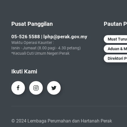
Pusat Panggilan
Pautan P
05-526 5588 | lphp@perak.gov.my
Muat Tur
Waktu Operasi Kaunter :
Isnin - Jumaat (8.00 pagi - 4.30 petang)
Aduan & M
*Kecuali Cuti Umum Negeri Perak
Direktori 
Ikuti Kami
© 2024 Lembaga Perumahan dan Hartanah Perak