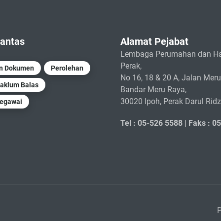
antas
Alamat Pejabat
Lembaga Perumahan dan Ha
Perak,
un Dokumen
Perolehan
No 16, 18 & 20 A, Jalan Meru
aklum Balas
Bandar Meru Raya,
30020 Ipoh, Perak Darul Rid
Pegawai
Tel : 05-526 5588 |
Faks : 0