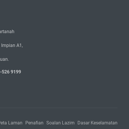
rtanah
 Impian A1,
zuan.
5-526 9199
Peta Laman
Penafian
Soalan Lazim
Dasar Keselamatan