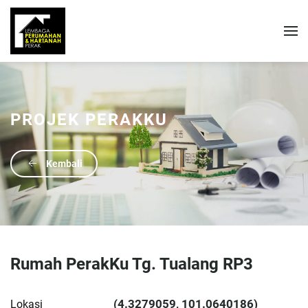
PROJEK PERAKKU
Kembali
Rumah PerakKu Tg. Tualang RP3
(4.3279059, 101.0640186)
Lokasi