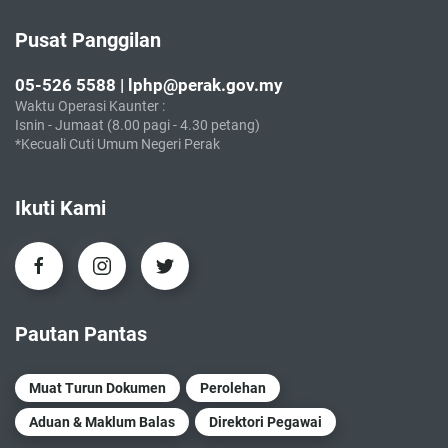
Pusat Panggilan
05-526 5588 | lphp@perak.gov.my
Waktu Operasi Kaunter :
Isnin - Jumaat (8.00 pagi - 4.30 petang)
*Kecuali Cuti Umum Negeri Perak
Ikuti Kami
Pautan Pantas
Muat Turun Dokumen
Perolehan
Aduan & Maklum Balas
Direktori Pegawai