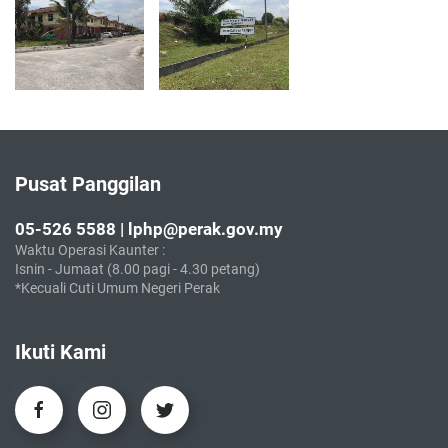
Pusat Panggilan
05-526 5588 | lphp@perak.gov.my
Waktu Operasi Kaunter :
Isnin - Jumaat (8.00 pagi - 4.30 petang)
*Kecuali Cuti Umum Negeri Perak
Ikuti Kami