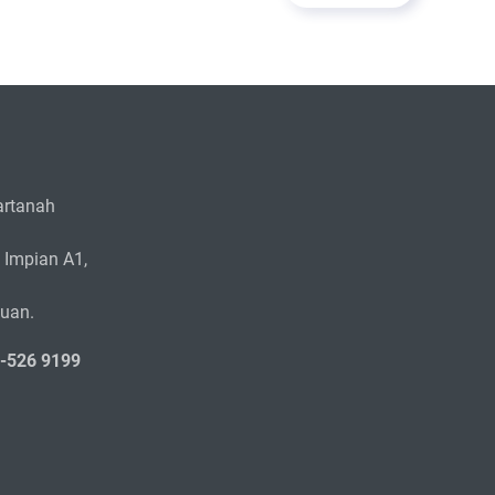
rtanah
 Impian A1,
zuan.
5-526 9199