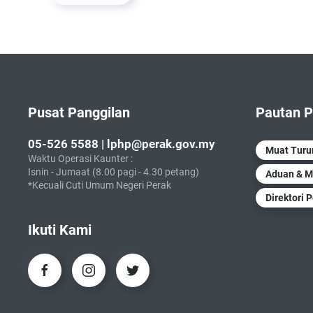
Pusat Panggilan
Pautan P
05-526 5588 | lphp@perak.gov.my
Muat Tur
Waktu Operasi Kaunter :
Isnin - Jumaat (8.00 pagi - 4.30 petang)
Aduan & M
*Kecuali Cuti Umum Negeri Perak
Direktori 
Ikuti Kami