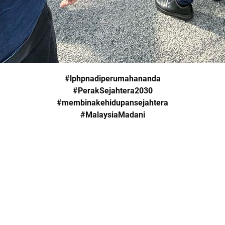
#lphpnadiperumahananda
#PerakSejahtera2030
#membinakehidupansejahtera
#MalaysiaMadani