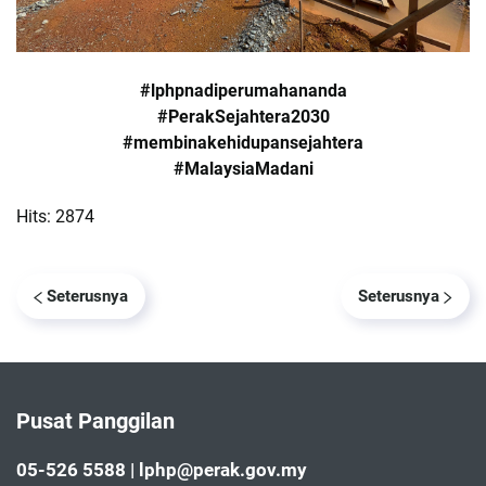
#lphpnadiperumahananda
#PerakSejahtera2030
#membinakehidupansejahtera
#MalaysiaMadani
Hits: 2874
Seterusnya
Seterusnya
Pusat Panggilan
05-526 5588 | lphp@perak.gov.my