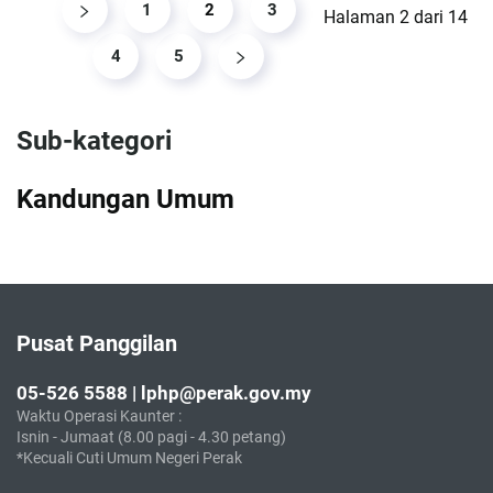
1
2
3
Halaman 2 dari 14
4
5
Sub-kategori
Kandungan Umum
Pusat Panggilan
05-526 5588 | lphp@perak.gov.my
Waktu Operasi Kaunter :
Isnin - Jumaat (8.00 pagi - 4.30 petang)
*Kecuali Cuti Umum Negeri Perak