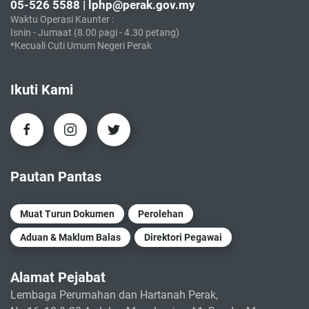
05-526 5588 | lphp@perak.gov.my
Waktu Operasi Kaunter :
Isnin - Jumaat (8.00 pagi - 4.30 petang)
*Kecuali Cuti Umum Negeri Perak
Ikuti Kami
Pautan Pantas
Muat Turun Dokumen
Perolehan
Aduan & Maklum Balas
Direktori Pegawai
Alamat Pejabat
Lembaga Perumahan dan Hartanah Perak,