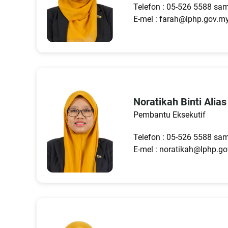
Telefon : 05-526 5588 sa
E-mel : farah@lphp.gov.m
Noratikah Binti Alias
Pembantu Eksekutif
Telefon : 05-526 5588 sa
E-mel : noratikah@lphp.g