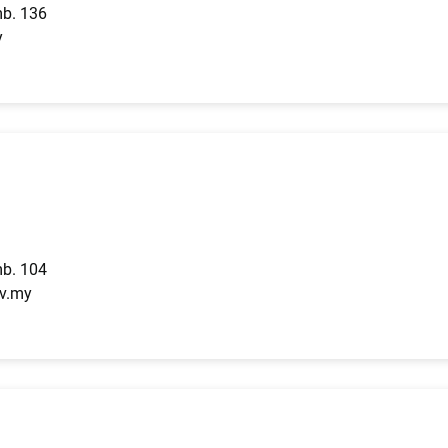
mb. 136
y
mb. 104
ov.my