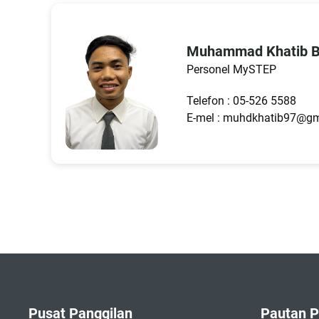
Muhammad Khatib B
Personel MySTEP
Telefon : 05-526 5588
E-mel : muhdkhatib97@g
Pusat Panggilan
Pautan P