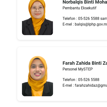
Norbalqis Binti Moh
Pembantu Eksekutif
Telefon : 05-526 5588 sa
E-mel : balqis@lphp.gov.
Farah Zahida Binti Za
Personel MySTEP
Telefon : 05-526 5588
E-mel : farahzahidaz@gm