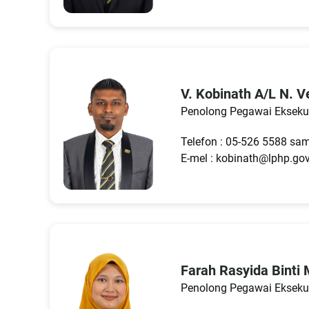
V. Kobinath A/L N. 
Penolong Pegawai Eksekut
Telefon : 05-526 5588 sa
E-mel : kobinath@lphp.go
Farah Rasyida Binti 
Penolong Pegawai Eksekut