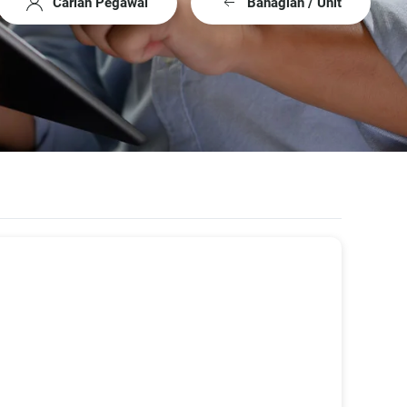
Carian Pegawai
Bahagian / Unit