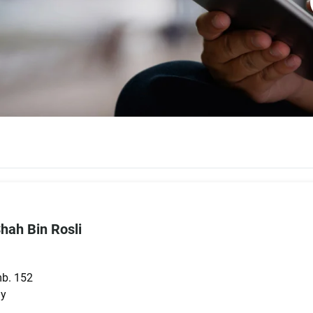
ah Bin Rosli
mb. 152
my