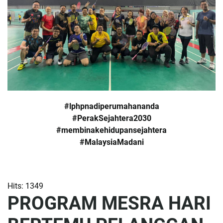
#lphpnadiperumahananda
#PerakSejahtera2030
#membinakehidupansejahtera
#MalaysiaMadani
Hits: 1349
PROGRAM MESRA HARI