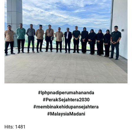
#lphpnadiperumahananda
#PerakSejahtera2030
#membinakehidupansejahtera
#MalaysiaMadani
Hits: 1481