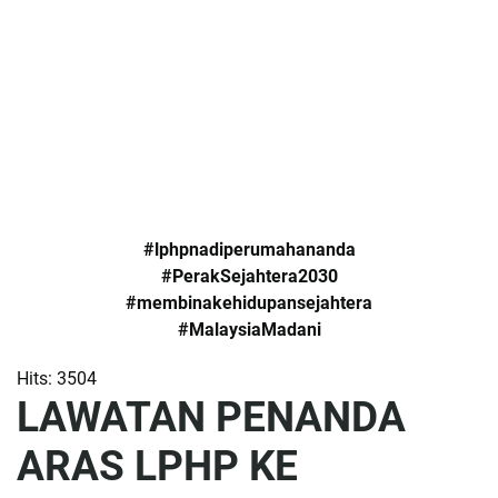
#lphpnadiperumahananda
#PerakSejahtera2030
#membinakehidupansejahtera
#MalaysiaMadani
Hits: 3504
LAWATAN PENANDA
ARAS LPHP KE