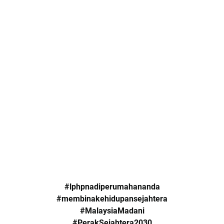
#lphpnadiperumahananda
#membinakehidupansejahtera
#MalaysiaMadani
#PerakSejahtera2030