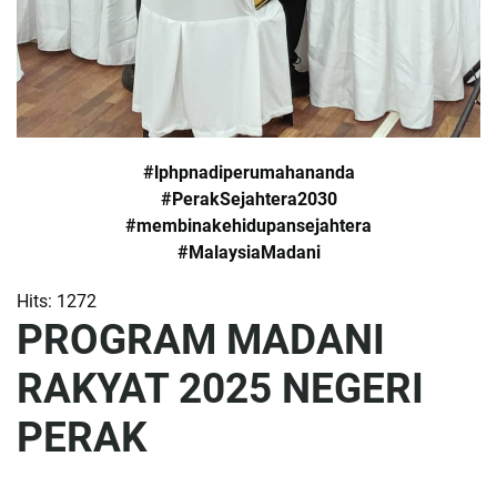
#lphpnadiperumahananda
#PerakSejahtera2030
#membinakehidupansejahtera
#MalaysiaMadani
Hits: 1272
PROGRAM MADANI
RAKYAT 2025 NEGERI
PERAK