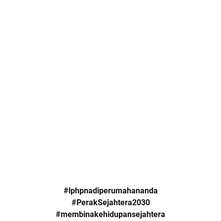
#lphpnadiperumahananda
#PerakSejahtera2030
#membinakehidupansejahtera