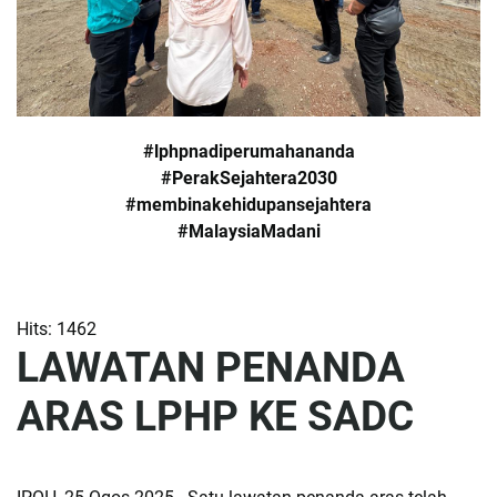
#lphpnadiperumahananda
#PerakSejahtera2030
#membinakehidupansejahtera
#MalaysiaMadani
Hits: 1462
LAWATAN PENANDA
ARAS LPHP KE SADC