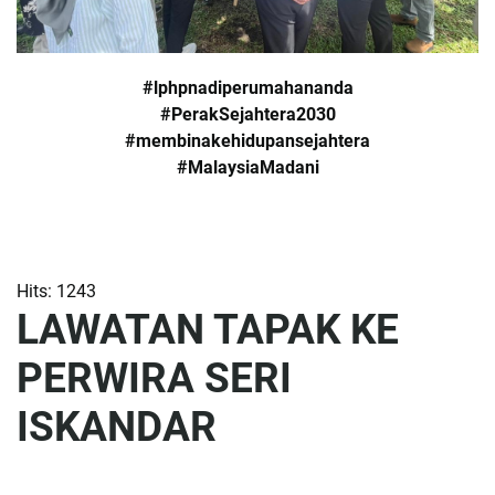
#lphpnadiperumahananda
#PerakSejahtera2030
#membinakehidupansejahtera
#MalaysiaMadani
Hits: 1243
LAWATAN TAPAK KE
PERWIRA SERI
ISKANDAR