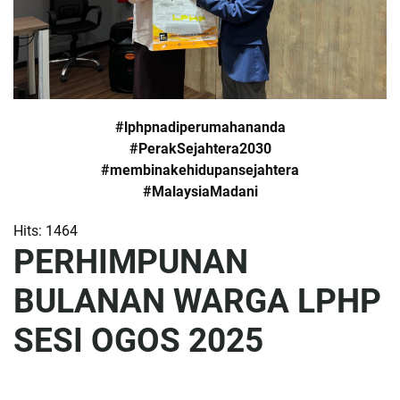
#lphpnadiperumahananda
#PerakSejahtera2030
#membinakehidupansejahtera
#MalaysiaMadani
Hits: 1464
PERHIMPUNAN
BULANAN WARGA LPHP
SESI OGOS 2025