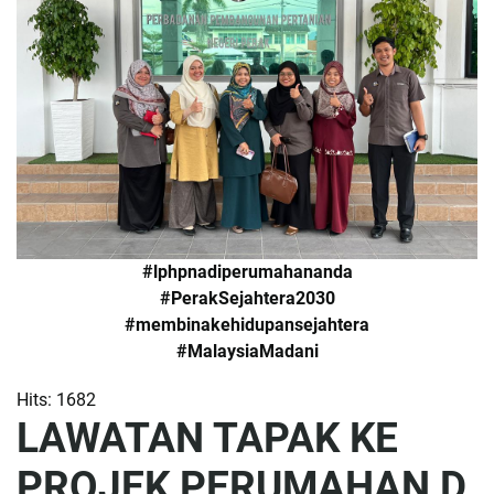
#lphpnadiperumahananda
#PerakSejahtera2030
#membinakehidupansejahtera
#MalaysiaMadani
Hits: 1682
LAWATAN TAPAK KE
PROJEK PERUMAHAN D