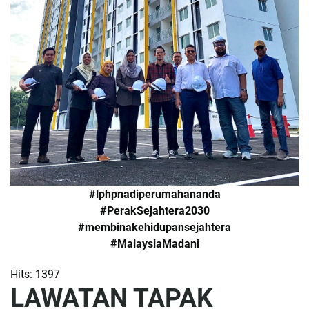
#lphpnadiperumahananda
#PerakSejahtera2030
#membinakehidupansejahtera
#MalaysiaMadani
Hits: 1397
LAWATAN TAPAK