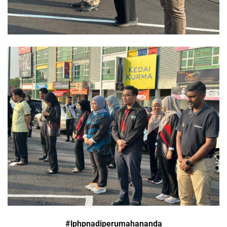
#lphpnadiperumahananda